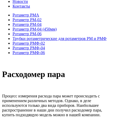
Новости
Контакты
Ротаметр РМА
Ротаметр РМ-02
Ротаметр РМ-04
Ротаметр РМ-04 (450мм)
Ротаметр РМ-06
Трубки ротаметрические для ротаметров РМ и РМФ
Ротаметр РМФ-02
Ротаметр РМФ-04
Ротаметр РМФ-06
Расходомер пара
Процесс измерения расхода пара может происходить с
применением различных методов. Однако, в деле
используются только два вида приборов. Наибольшее
распространение в наши дни получил расходомер пара,
купить подходящую модель можно в нашей компании.