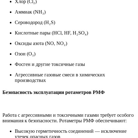
Хлор (Cl₂)
Аммиак (NH₃)
Сероводород (H₂S)
Кислотные пары (HCl, HF, H₂SO₄)
Оксиды азота (NO, NO₂)
Озон (O₃)
Фосген и другие токсичные газы
Агрессивные газовые смеси в химических
производствах
Безопасность эксплуатации ротаметров РМФ
Работа с агрессивными и токсичными газами требует особого
внимания к безопасности. Ротаметры РМФ обеспечивают:
Высокую герметичность соединений — исключение
утечек опасных газов