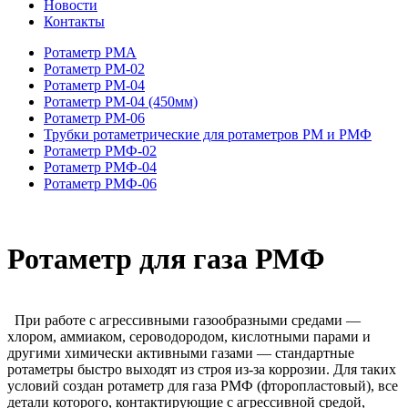
Новости
Контакты
Ротаметр РМА
Ротаметр РМ-02
Ротаметр РМ-04
Ротаметр РМ-04 (450мм)
Ротаметр РМ-06
Трубки ротаметрические для ротаметров РМ и РМФ
Ротаметр РМФ-02
Ротаметр РМФ-04
Ротаметр РМФ-06
Ротаметр для газа РМФ
При работе с агрессивными газообразными средами —
хлором, аммиаком, сероводородом, кислотными парами и
другими химически активными газами — стандартные
ротаметры быстро выходят из строя из-за коррозии. Для таких
условий создан ротаметр для газа РМФ (фторопластовый), все
детали которого, контактирующие с агрессивной средой,