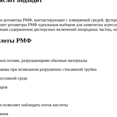
ли ротаметра РМФ, контактирующие с измеряемой средой, футер
елает ротаметры РМФ идеальным выбором для химически агресс
жным содержанием дисперсных включений инородных частиц, не
ислоты РМФ
и кислотами, разрушающими обычные материалы
равмы при возможном разрушении стеклянной трубки
рессивной среде
аров
а позволяет наблюдать поток кислоты
тания