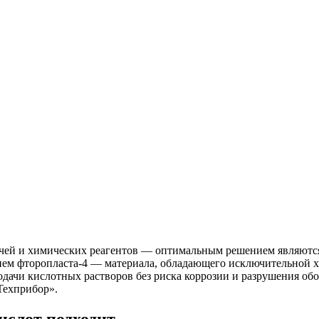
очей и химических реагентов — оптимальным решением являютс
ем фторопласта-4 — материала, обладающего исключительной х
ачи кислотных растворов без риска коррозии и разрушения обо
Техприбор».
ислот подходит