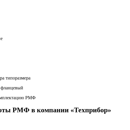
ие
ора типоразмера
и фланцевый
комплектацию РМФ
лоты РМФ в компании «Техприбор»