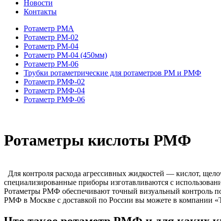
Новости
Контакты
Ротаметр РМА
Ротаметр РМ-02
Ротаметр РМ-04
Ротаметр РМ-04 (450мм)
Ротаметр РМ-06
Трубки ротаметрические для ротаметров РМ и РМФ
Ротаметр РМФ-02
Ротаметр РМФ-04
Ротаметр РМФ-06
Ротаметры кислоты РМФ
Для контроля расхода агрессивных жидкостей — кислот, щел
специализированные приборы изготавливаются с использовани
Ротаметры РМФ обеспечивают точный визуальный контроль под
РМФ в Москве с доставкой по России вы можете в компании «
Что такое ротаметр РМФ и для каких к